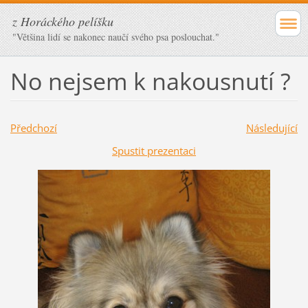
z Horáckého pelíšku
"Většina lidí se nakonec naučí svého psa poslouchat."
No nejsem k nakousnutí ?
Předchozí
Následující
Spustit prezentaci