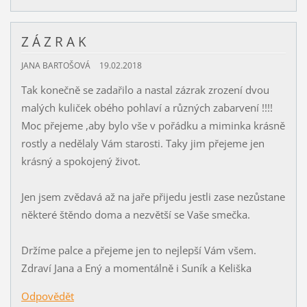
Z Á Z R A K
JANA BARTOŠOVÁ
19.02.2018
Tak konečně se zadařilo a nastal zázrak zrození dvou
malých kuliček obého pohlaví a různých zabarvení !!!!
Moc přejeme ,aby bylo vše v pořádku a miminka krásně
rostly a nedělaly Vám starosti. Taky jim přejeme jen
krásný a spokojený život.
Jen jsem zvědavá až na jaře přijedu jestli zase nezůstane
některé štěndo doma a nezvětší se Vaše smečka.
Držíme palce a přejeme jen to nejlepší Vám všem.
Zdraví Jana a Ený a momentálně i Suník a Keliška
Odpovědět