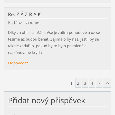
Re: Z Á Z R A K
ŘEZÁČOVI
21.02.2018
Díky za ohlas a přání. Vše je zatím pohodové a už se
těšíme až budou běhat. Zajímalo by nás, jestli by se
takhle zadařilo, pokud by to bylo povolené a
naplánované krytí ?!!
Odpovědět
1
2
3
4
>
>>
Přidat nový příspěvek