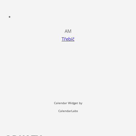
AM
Třebíč
Calendar Widget by
CalendarLabs