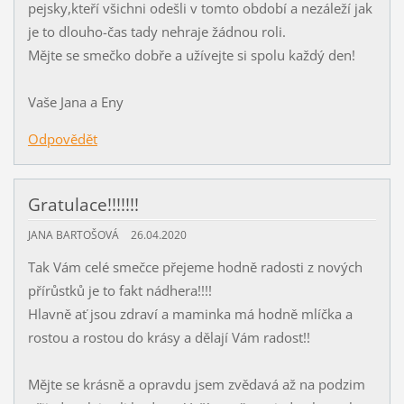
pejsky,kteří všichni odešli v tomto období a nezáleží jak
je to dlouho-čas tady nehraje žádnou roli.
Mějte se smečko dobře a užívejte si spolu každý den!
Vaše Jana a Eny
Odpovědět
Gratulace!!!!!!!
JANA BARTOŠOVÁ
26.04.2020
Tak Vám celé smečce přejeme hodně radosti z nových
přírůstků je to fakt nádhera!!!!
Hlavně ať jsou zdraví a maminka má hodně mlíčka a
rostou a rostou do krásy a dělají Vám radost!!
Mějte se krásně a opravdu jsem zvědavá až na podzim