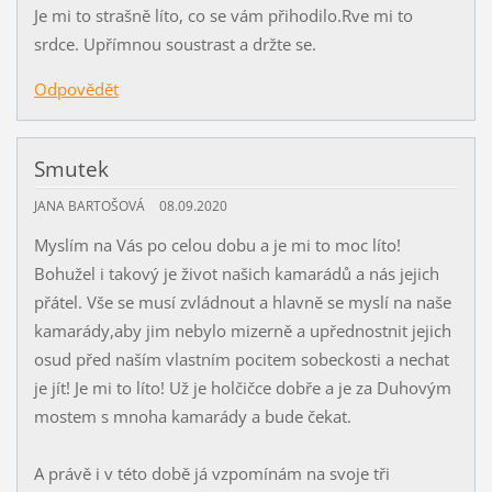
Je mi to strašně líto, co se vám přihodilo.Rve mi to
srdce. Upřímnou soustrast a držte se.
Odpovědět
Smutek
JANA BARTOŠOVÁ
08.09.2020
Myslím na Vás po celou dobu a je mi to moc líto!
Bohužel i takový je život našich kamarádů a nás jejich
přátel. Vše se musí zvládnout a hlavně se myslí na naše
kamarády,aby jim nebylo mizerně a upřednostnit jejich
osud před naším vlastním pocitem sobeckosti a nechat
je jít! Je mi to líto! Už je holčičce dobře a je za Duhovým
mostem s mnoha kamarády a bude čekat.
A právě i v této době já vzpomínám na svoje tři