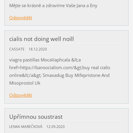
Mějte se krásně a zdravíme Vaše Jana a Eny
Odpovědět
cialis not doing well noill
CASSATE
18.12.2020
viagra pastillas MocaVaphcala &lt;a
href=https://bansocialism.com/&gt;buy real cialis
online&lt;/a&gt; Smaxadug Buy Mifepristone And
Misoprostol Uk
Odpovědět
Upřímnou soustrast
LENKA MAREČKOVÁ
12.09.2020