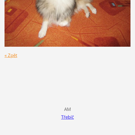
« Zpět
AM
Třebíč