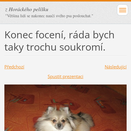
z Horáckého pelíšku
"Většina lidí se nakonec naučí svého psa poslouchat."
Konec focení, ráda bych
taky trochu soukromí.
Předchozí
Následující
Spustit prezentaci