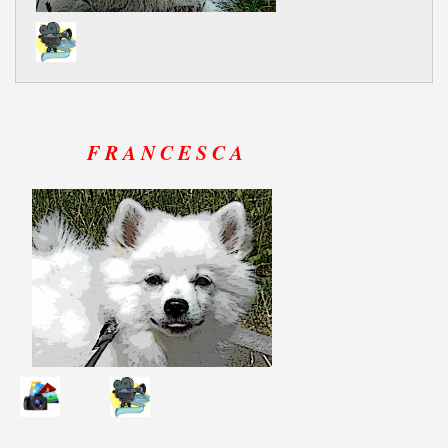
F R A N C E S C A