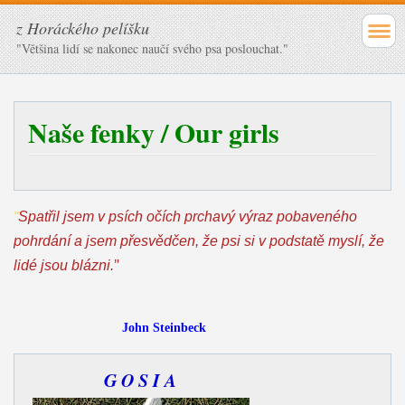
z Horáckého pelíšku
"Většina lidí se nakonec naučí svého psa poslouchat."
Naše fenky / Our girls
"
Spatřil jsem v psích očích prchavý výraz pobaveného
pohrdání a jsem přesvědčen, že psi si v podstatě myslí, že
"
lidé jsou blázni.
John Steinbeck
G O S I A