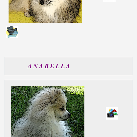
A N A B E L L A