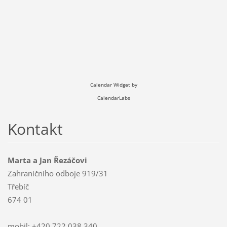
Calendar Widget by
CalendarLabs
Kontakt
Marta a Jan Řezáčovi
Zahraničního odboje 919/31
Třebíč
674 01
mobil: +420 722 038 340