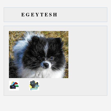
E G E Y T E S H