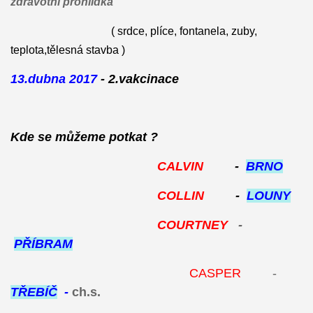
zdravotní prohlídka
( srdce, plíce, fontanela, zuby,
teplota,tělesná stavba )
13.dubna 2017
- 2.vakcinace
Kde se můžeme potkat ?
CALVIN
-
BRNO
COLLIN
-
LOUNY
COURTNEY
-
PŘÍBRAM
CASPER
-
TŘEBÍČ
-
ch.s.