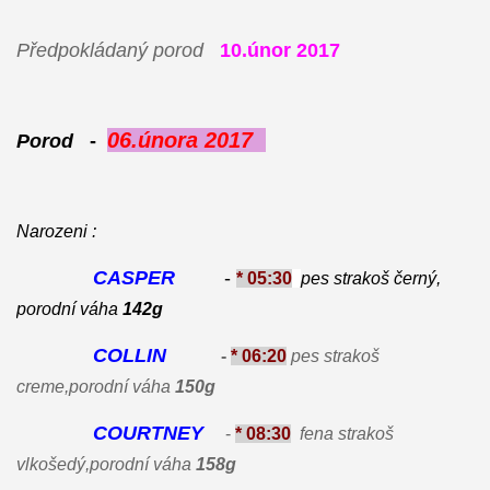
Předpokládaný porod
10.únor 2017
06.února 2017
Porod
-
Narozeni :
CASPER
-
* 05:30
pes strakoš černý,
porodní váha
142g
COLLIN
-
* 06:20
pes strakoš
creme,porodní váha
150g
COURTNEY
-
* 08:30
fena strakoš
vlkošedý,porodní váha
158g