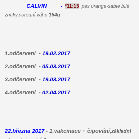
CALVIN
-
*11:15
pes orange-sable bílé
znaky,porodní váha
164g
1.odčervení -
19.02.2017
2.odčervení
-
05.03.2017
3.odčervení -
19.03.2017
4.odčervení -
02.04.2017
22.března 2017
- 1.vakcinace + čipování,
základní