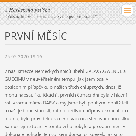
z Horáckého pelíšku
"Většina lidí se nakonec naučí svého psa poslouchat."
PRVNÍ MĚSÍC
25.05.2020 19:16
v naší smečce Německých špiců uběhl GALAXY,GWENDĚ a
GUCCIMU v neuvěřitelném tempu. Jak jsem psal v
posledním příspěvku o našich třech chlupatých, dnes již
mohu napsat, "kuličkách", prvních čtrnáct dní byla v hlavní
roli vzorná máma DAISY a my jsme byli pouhými dohlížiteli
a naší jedinou starostí, mimo pečlivou přípravu krmení pro
mámu, bylo pravidelné večerní vážení a sledování přírůstků.
Samozřejmě to ani v tomto vrhu nebylo a prozatím není v
dokonalé pohodě. Jen co jsem dopsal příspěvek, jak si to