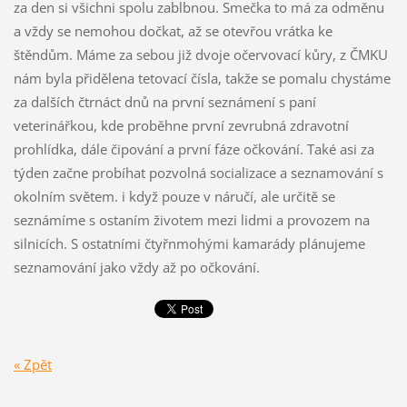
za den si všichni spolu zablbnou. Smečka to má za odměnu
a vždy se nemohou dočkat, až se otevřou vrátka ke
štěndům. Máme za sebou již dvoje očervovací kůry, z ČMKU
nám byla přidělena tetovací čísla, takže se pomalu chystáme
za dalších čtrnáct dnů na první seznámení s paní
veterinářkou, kde proběhne první zevrubná zdravotní
prohlídka, dále čipování a první fáze očkování. Také asi za
týden začne probíhat pozvolná socializace a seznamování s
okolním světem. i když pouze v náručí, ale určitě se
seznámíme s ostaním životem mezi lidmi a provozem na
silnicích. S ostatními čtyřnmohými kamarády plánujeme
seznamování jako vždy až po očkování.
« Zpět