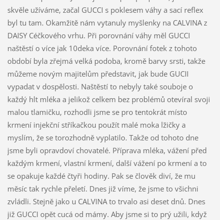
skvěle užíváme, začal GUCCI s poklesem váhy a sací reflex
byl tu tam. Okamžitě nám vytanuly myšlenky na CALVINA z
DAISY Céčkového vrhu. Při porovnání váhy měl GUCCI
naštěstí o více jak 10deka více. Porovnání fotek z tohoto
období byla zřejmá velká podoba, kromě barvy srsti, takže
můžeme novým majitelům představit, jak bude GUCII
vypadat v dospělosti. Naštěstí to nebyly také souboje o
každý hlt mléka a jelikož celkem bez problémů otevíral svoji
malou tlamičku, rozhodli jsme se pro tentokrát místo
krmení injekční stříkačkou použít malé moka lžičky a
myslím, že se torozhodně vyplatilo. Takže od tohoto dne
jsme byli opravdoví chovatelé. Příprava mléka, vážení před
každým krmení, vlastní krmení, další vážení po krmení a to
se opakuje každé čtyři hodiny. Pak se člověk diví, že mu
měsíc tak rychle přeletí. Dnes již víme, že jsme to všichni
zvládli. Stejně jako u CALVINA to trvalo asi deset dnů. Dnes
již GUCCI opět cucá od mámy. Aby jsme si to prý užili, když