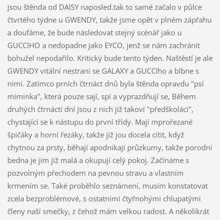
jsou štěnda od DAISY naposled.tak to samé začalo v půlce
čtvrtého týdne u GWENDY, takže jsme opět v plném zápřahu
a doufáme, že bude následovat stejný scénář jako u
GUCCIHO a nedopadne jako EYCO, jenž se nám zachránit
bohužel nepodařilo. Kritický bude tento týden. Naštěstí je ale
GWENDY vitální nestraní se GALAXY a GUCCIho a blbne s
nimi. Zatímco prních čtrnáct dnů byla štěnda opravdu "psí
miminka", která pouze sají, spí a vyprazdňují se, Během
druhých čtrnáctí dní jsou z nich již takoví "předškoláci",
chystající se k nástupu do první třídy. Mají mprořezané
špičáky a horní řezáky, takže již jou docela cítit, když
chytnou za prsty, běhají apodnikají průzkumy, takže porodní
bedna je jim již malá a okupují celý pokoj. Začínáme s
pozvolným přechodem na pevnou stravu a vlastním
krmením se. Také proběhlo seznámení, musím konstatovat
zcela bezproblémové, s ostatními čtyřnohými chlupatými
členy naší smečky, z čehož mám velkou radost. A několikrát