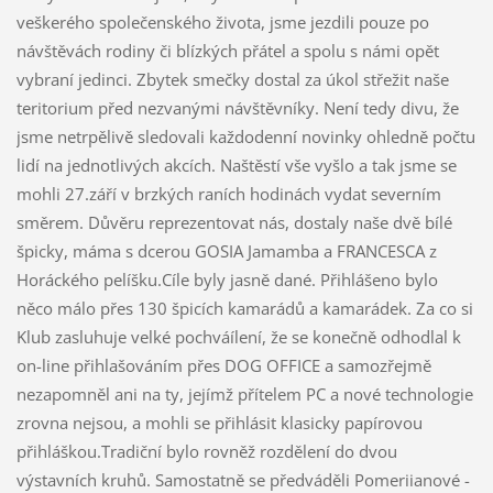
veškerého společenského života, jsme jezdili pouze po
návštěvách rodiny či blízkých přátel a spolu s námi opět
vybraní jedinci. Zbytek smečky dostal za úkol střežit naše
teritorium před nezvanými návštěvníky. Není tedy divu, že
jsme netrpělivě sledovali každodenní novinky ohledně počtu
lidí na jednotlivých akcích. Naštěstí vše vyšlo a tak jsme se
mohli 27.září v brzkých raních hodinách vydat severním
směrem. Důvěru reprezentovat nás, dostaly naše dvě bílé
špicky, máma s dcerou GOSIA Jamamba a FRANCESCA z
Horáckého pelíšku.Cíle byly jasně dané. Přihlášeno bylo
něco málo přes 130 špicích kamarádů a kamarádek. Za co si
Klub zasluhuje velké pochváílení, že se konečně odhodlal k
on-line přihlašováním přes DOG OFFICE a samozřejmě
nezapomněl ani na ty, jejímž přítelem PC a nové technologie
zrovna nejsou, a mohli se přihlásit klasicky papírovou
přihláškou.Tradiční bylo rovněž rozdělení do dvou
výstavních kruhů. Samostatně se předváděli Pomeriianové -