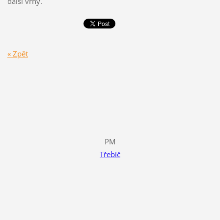
další vrhy.
« Zpět
PM
Třebíč