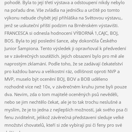
pohodě. Byla to její třetí výstava a odstoupení nikdy nebylo
na pořadu dne. Vše zvládla na jedničku a určitě po tomto
výkonu nebude chybět její přihláška na Světovou výstavu,.
jenž se uskuteční příští podzim na Brněnském výstavišti.
FRANCESCA si odnesla hodnocení VÝBORNÁ 1,CAJC, BOJ,
BOS. Byla to její poslední šance, aby dokončila Českého
Junior Šampiona. Tento výsledek ji opravňoval k předvedení
se v závěrečných soutěžích. Jejich obsazení bylo pro mě ale
naprostým zklamání. Podle toho, že se zadávají čekatelství
pro každou barvu a velikostní ráz, odlišnost oproti NVP a
MVP, muselo být ocenění BOJ, BOV a BOB uděleno
rozhodně více než 10x, v závěrečném kruhu jsme byli pouze
dva. Nevím, zda o tom majitelé oceněných psů nevěděli,
nebo se jim nechtělo čekat, ale je to tak trochu neslušné a
myslím, že je to jedna z nejlepších možností, jak svého psa či
fenu zviditelnit, jelikož závěrečná představení sleduje velké
množství chovatelů, kteří si zde vybírají psi či feny pro své