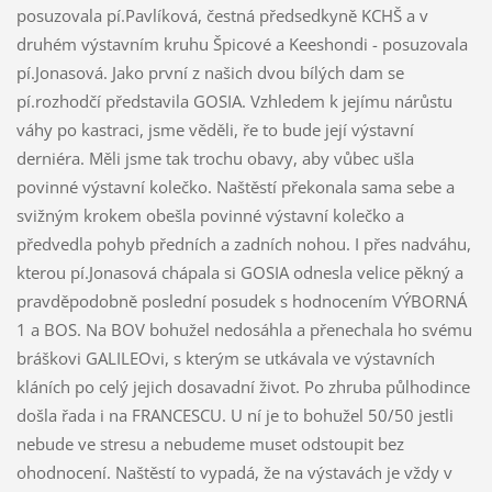
posuzovala pí.Pavlíková, čestná předsedkyně KCHŠ a v
druhém výstavním kruhu Špicové a Keeshondi - posuzovala
pí.Jonasová. Jako první z našich dvou bílých dam se
pí.rozhodčí představila GOSIA. Vzhledem k jejímu nárůstu
váhy po kastraci, jsme věděli, ře to bude její výstavní
derniéra. Měli jsme tak trochu obavy, aby vůbec ušla
povinné výstavní kolečko. Naštěstí překonala sama sebe a
svižným krokem obešla povinné výstavní kolečko a
předvedla pohyb předních a zadních nohou. I přes nadváhu,
kterou pí.Jonasová chápala si GOSIA odnesla velice pěkný a
pravděpodobně poslední posudek s hodnocením VÝBORNÁ
1 a BOS. Na BOV bohužel nedosáhla a přenechala ho svému
bráškovi GALILEOvi, s kterým se utkávala ve výstavních
kláních po celý jejich dosavadní život. Po zhruba půlhodince
došla řada i na FRANCESCU. U ní je to bohužel 50/50 jestli
nebude ve stresu a nebudeme muset odstoupit bez
ohodnocení. Naštěstí to vypadá, že na výstavách je vždy v