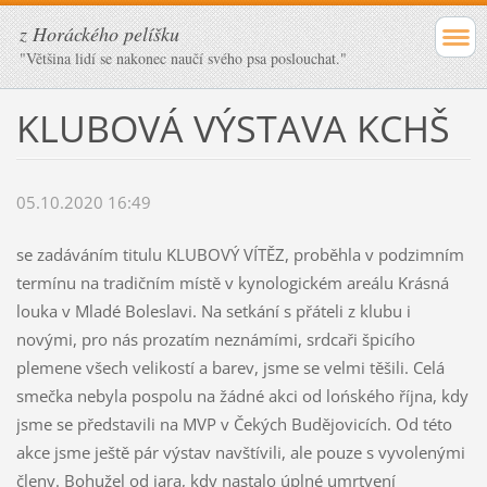
z Horáckého pelíšku
"Většina lidí se nakonec naučí svého psa poslouchat."
KLUBOVÁ VÝSTAVA KCHŠ
05.10.2020 16:49
se zadáváním titulu KLUBOVÝ VÍTĚZ, proběhla v podzimním
termínu na tradičním místě v kynologickém areálu Krásná
louka v Mladé Boleslavi. Na setkání s přáteli z klubu i
novými, pro nás prozatím neznámími, srdcaři špicího
plemene všech velikostí a barev, jsme se velmi těšili. Celá
smečka nebyla pospolu na žádné akci od lońského října, kdy
jsme se představili na MVP v Čekých Budějovicích. Od této
akce jsme ještě pár výstav navštívili, ale pouze s vyvolenými
členy. Bohužel od jara, kdy nastalo úplné umrtvení