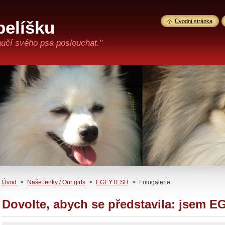
pelíšku
Úvodní stránka
aučí svého psa poslouchat."
Úvod
>
Naše fenky / Our girls
>
EGEYTESH
>
Fotogalerie
Dovolte, abych se představila: jsem