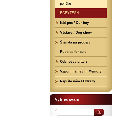
pelíšku
EGEYTESH
Náš pes / Our boy
Výstavy / Dog show
Štěňata na prodej /
Puppies for sale
Odchovy / Litters
Vzpomínáme / In Memory
Napište nám / Odkazy
Vyhledávání