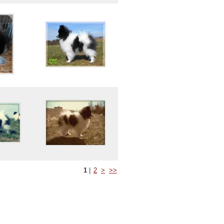
1
|
2
>
>>