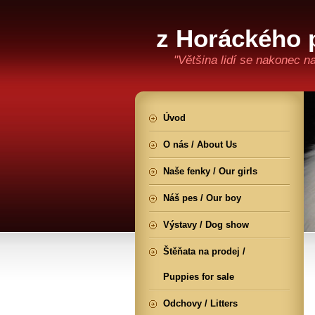
z Horáckého 
"Většina lidí se nakonec n
Úvod
O nás / About Us
Naše fenky / Our girls
Náš pes / Our boy
Výstavy / Dog show
Štěňata na prodej /
Puppies for sale
Odchovy / Litters