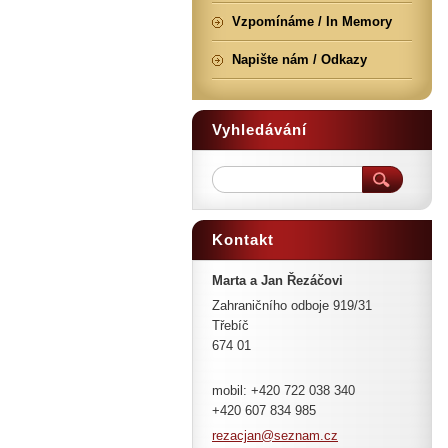
Vzpomínáme / In Memory
Napište nám / Odkazy
Vyhledávání
Kontakt
Marta a Jan Řezáčovi
Zahraničního odboje 919/31
Třebíč
674 01
mobil: +420 722 038 340
+420 607 834 985
rezacjan
@seznam.
cz