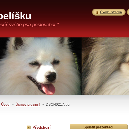
pelíšku
Úvodní stránka
aučí svého psa poslouchat."
Úvod
>
Úsměv prosím !
>
DSCN0217.jpg
Předchozí
Spustit prezentaci