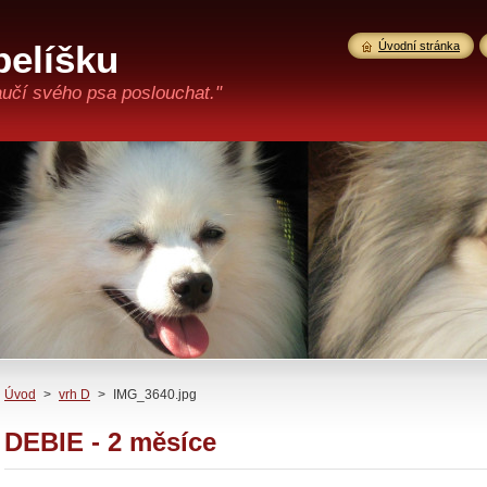
pelíšku
Úvodní stránka
aučí svého psa poslouchat."
Úvod
>
vrh D
>
IMG_3640.jpg
DEBIE - 2 měsíce