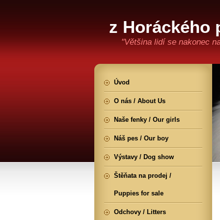
z Horáckého 
"Většina lidí se nakonec n
Úvod
O nás / About Us
Naše fenky / Our girls
Náš pes / Our boy
Výstavy / Dog show
Štěňata na prodej /
Puppies for sale
Odchovy / Litters