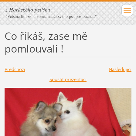
z Horáckého pelíšku
"Většina lidí se nakonec naučí svého psa poslouchat."
Co říkáš, zase mě
pomlouvali !
Předchozí
Následující
Spustit prezentaci