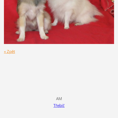
« Zpět
AM
Třebíč