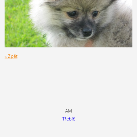
« Zpět
AM
Třebíč