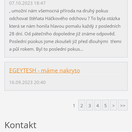
07.10.2023 18:47
, umožní nám všemocná příroda na druhý pokus
odchovat štěňata Háčkového odchovu ? To byla otázka
která se nám honila hlavou pomalu každý z posledních
28 dní. Od pátečního dopoledne již známe odpověď.
Poslední púokus jsme zkoušeli již před dlouhými třemi
a půl rokem. Byl to poslední pokus...
EGEYTESH - máme nakryto
16.09.2023 20:40
1
2
3
4
5
>
>>
Kontakt