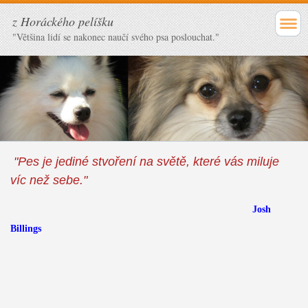
z Horáckého pelíšku
"Většina lidí se nakonec naučí svého psa poslouchat."
"Pes je jediné stvoření na světě, které vás miluje
víc než sebe."
Josh
Billings