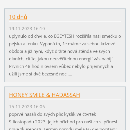
10 dnů
19.11.2023 16:10
uplynulo od chvíle, co EGEYTESH rozšířila naši smečku o
pejska a fenku. Vypadá to, že máme za sebou krizové
období a již nyní, když držíte nová štěnda ve svých
dlaních, cítíte, jakou neuvěřitelnou energií vás nabíjí.
Prvních 48 hodin ovšem vůbec nebylo příjemných a
užili jsme si dvě bezesné noci....
HONEY SMILE & HADASSAH
15.11.2023 16:06
poprvé nasáli do svých plic kyslík ve čtvrtek
9.liostopadu 2023. Jejich příchod pro naši ch.s. přinesl
nové zkušenosti. Termín porodu měla EGY vypočítaný