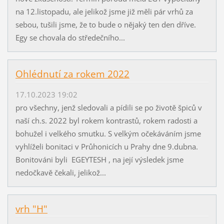
na 12.listopadu, ale jelikož jsme již měli pár vrhů za
sebou, tušili jsme, že to bude o nějaký ten den dříve.
Egy se chovala do středečního...
Ohlédnutí za rokem 2022
17.10.2023 19:02
pro všechny, jenž sledovali a pídili se po životě špiců v
naší ch.s. 2022 byl rokem kontrastů, rokem radosti a
bohužel i velkého smutku. S velkým očekáváním jsme
vyhlíželi bonitaci v Průhonicích u Prahy dne 9.dubna.
Bonitováni byli EGEYTESH , na její výsledek jsme
nedočkavě čekali, jelikož...
vrh "H"